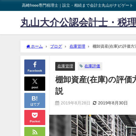
高崎freee専門税理士｜設立・相続まで会計士丸山がナビゲート
丸山大介公認会計士・税
ホーム
ブログ
在庫管理
棚卸資産(在庫)の評価
在庫管理
在庫評価
Facebook
棚卸資産(在庫)の評
post
説
2019年8月28日
2019年8月30日
はてブ
Pocket