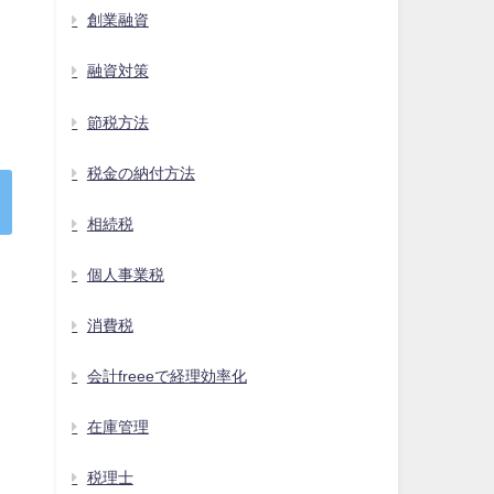
創業融資
融資対策
。
節税方法
税金の納付方法
相続税
個人事業税
消費税
会計freeeで経理効率化
在庫管理
税理士