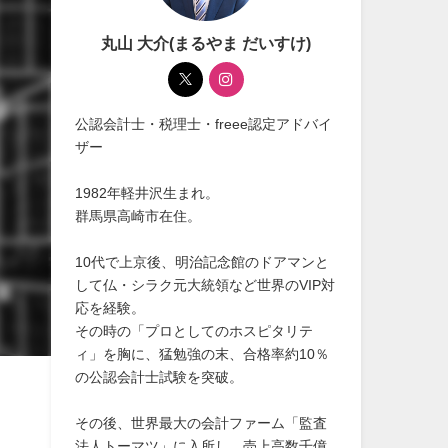
丸山 大介(まるやま だいすけ)
公認会計士・税理士・freee認定アドバイ
ザー
1982年軽井沢生まれ。
群馬県高崎市在住。
10代で上京後、明治記念館のドアマンと
して仏・シラク元大統領など世界のVIP対
応を経験。
その時の「プロとしてのホスピタリテ
ィ」を胸に、猛勉強の末、合格率約10％
の公認会計士試験を突破。
その後、世界最大の会計ファーム「監査
法人トーマツ」に入所し、売上高数千億